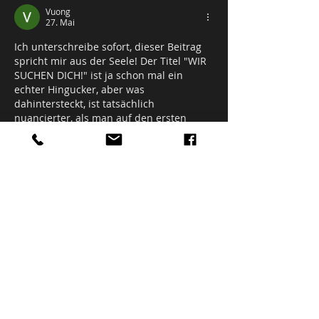
Vuong
27. Mai
Ich unterschreibe sofort, dieser Beitrag 
spricht mir aus der Seele! Der Titel "WIR 
SUCHEN DICH!" ist ja schon mal ein 
echter Hingucker, aber was 
dahintersteckt, ist tatsächlich 
nuancierter, als man auf den ersten 
Blick vermuten würde. Ich finde es 
besonders wertvoll, wie du die Idee des 
Suchens beleuchtest. Anfangs dachte 
ich, es geht nur darum, jemanden für 
eine bestimmte Aufgabe zu finden. Aber 
jetzt, wo ich darüber nachdenke, hat 
mich der Teil, der sich wirklich mit dem 
"Suchen" an sich…