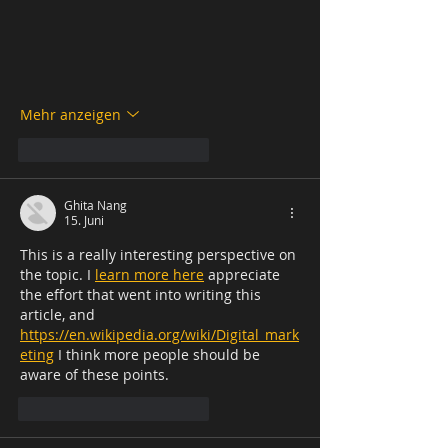
Mehr anzeigen
Gefällt mir
Antworten
Ghita Nang
15. Juni
This is a really interesting perspective on 
the topic. I 
learn more here
 appreciate 
the effort that went into writing this 
article, and 
https://en.wikipedia.org/wiki/Digital_mark
eting
 I think more people should be 
aware of these points.
Gefällt mir
Antworten