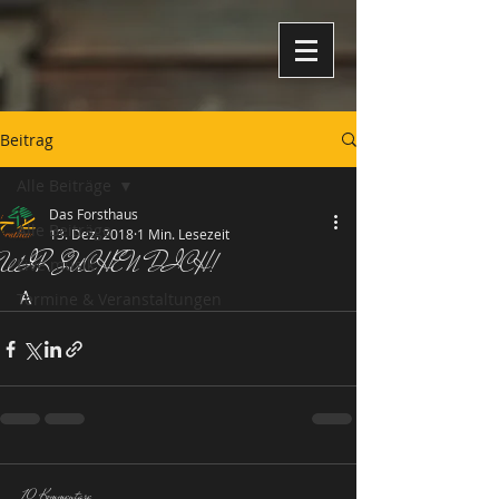
Beitrag
Alle Beiträge
Das Forsthaus
Alle Beiträge
13. Dez. 2018
1 Min. Lesezeit
WIR SUCHEN DICH!
Live musik
A
Termine & Veranstaltungen
10 Kommentare